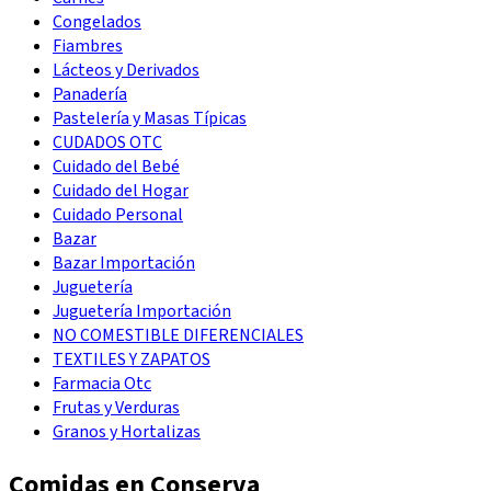
Congelados
Fiambres
Lácteos y Derivados
Panadería
Pastelería y Masas Típicas
CUDADOS OTC
Cuidado del Bebé
Cuidado del Hogar
Cuidado Personal
Bazar
Bazar Importación
Juguetería
Juguetería Importación
NO COMESTIBLE DIFERENCIALES
TEXTILES Y ZAPATOS
Farmacia Otc
Frutas y Verduras
Granos y Hortalizas
Comidas en Conserva